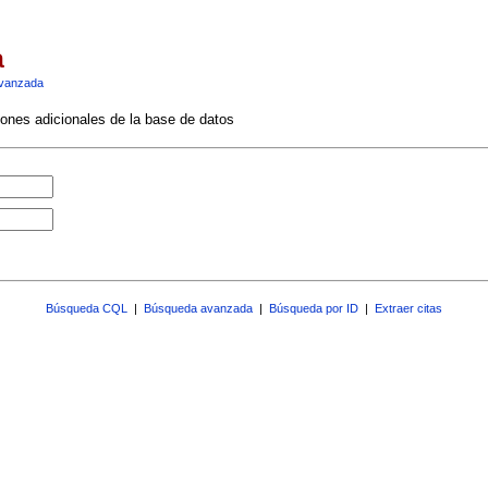
a
vanzada
ciones adicionales de la base de datos
Búsqueda CQL
|
Búsqueda avanzada
|
Búsqueda por ID
|
Extraer citas