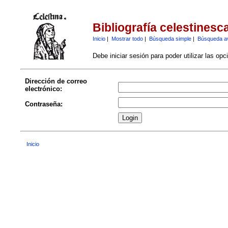
Bibliografía celestinesc
Inicio
|
Mostrar todo
|
Búsqueda simple
|
Búsqueda a
Debe iniciar sesión para poder utilizar las op
Dirección de correo
electrónico:
Contraseña:
Inicio