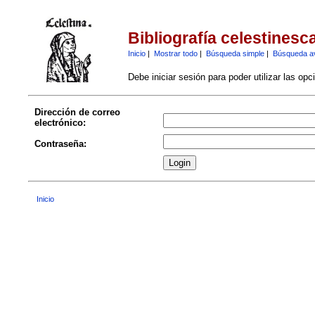
Bibliografía celestinesc
Inicio
|
Mostrar todo
|
Búsqueda simple
|
Búsqueda a
Debe iniciar sesión para poder utilizar las op
Dirección de correo
electrónico:
Contraseña:
Inicio