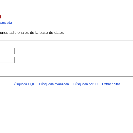
a
vanzada
ciones adicionales de la base de datos
Búsqueda CQL
|
Búsqueda avanzada
|
Búsqueda por ID
|
Extraer citas