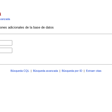
a
vanzada
ciones adicionales de la base de datos
Búsqueda CQL
|
Búsqueda avanzada
|
Búsqueda por ID
|
Extraer citas