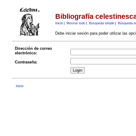
Bibliografía celestinesc
Inicio
|
Mostrar todo
|
Búsqueda simple
|
Búsqueda a
Debe iniciar sesión para poder utilizar las op
Dirección de correo
electrónico:
Contraseña:
Inicio