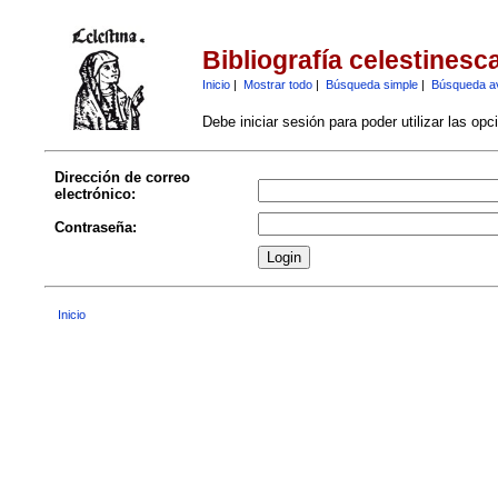
Bibliografía celestinesc
Inicio
|
Mostrar todo
|
Búsqueda simple
|
Búsqueda a
Debe iniciar sesión para poder utilizar las op
Dirección de correo
electrónico:
Contraseña:
Inicio