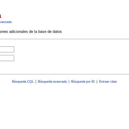
a
vanzada
ciones adicionales de la base de datos
Búsqueda CQL
|
Búsqueda avanzada
|
Búsqueda por ID
|
Extraer citas