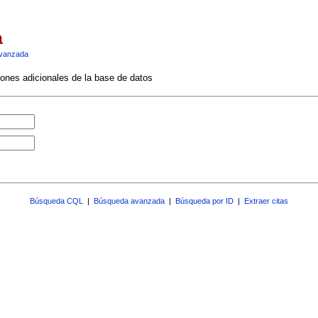
a
vanzada
ciones adicionales de la base de datos
Búsqueda CQL
|
Búsqueda avanzada
|
Búsqueda por ID
|
Extraer citas