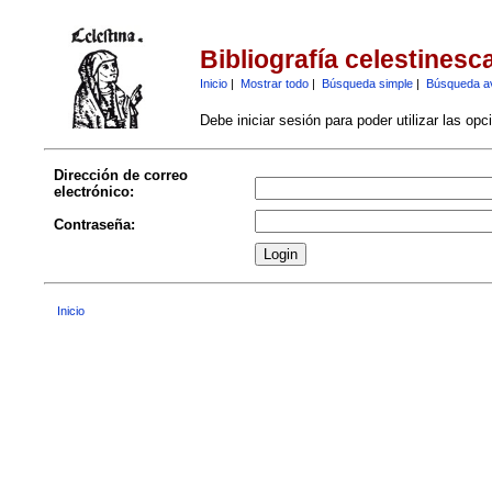
Bibliografía celestinesc
Inicio
|
Mostrar todo
|
Búsqueda simple
|
Búsqueda a
Debe iniciar sesión para poder utilizar las op
Dirección de correo
electrónico:
Contraseña:
Inicio