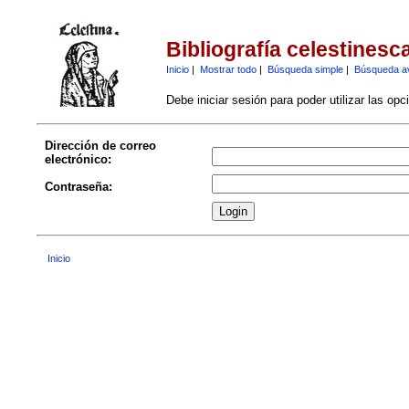
Bibliografía celestinesc
Inicio
|
Mostrar todo
|
Búsqueda simple
|
Búsqueda a
Debe iniciar sesión para poder utilizar las op
Dirección de correo
electrónico:
Contraseña:
Inicio