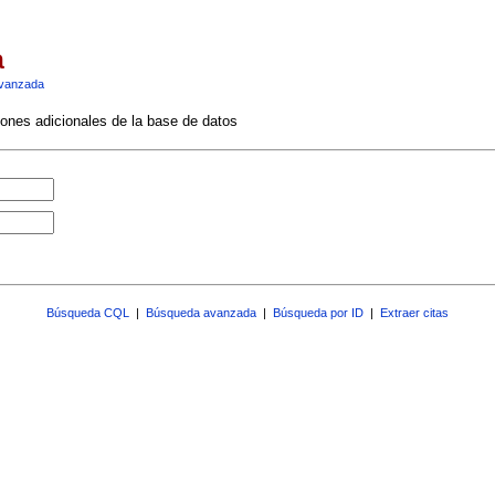
a
vanzada
ciones adicionales de la base de datos
Búsqueda CQL
|
Búsqueda avanzada
|
Búsqueda por ID
|
Extraer citas