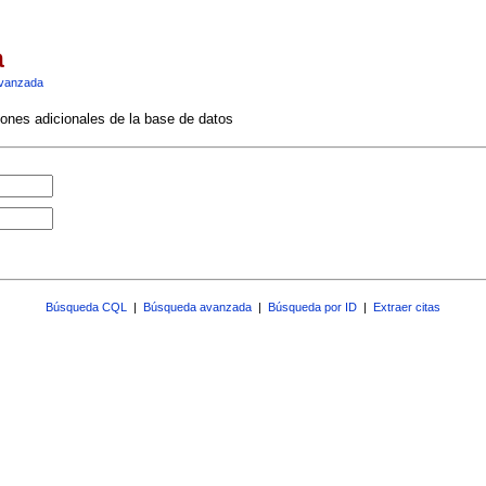
a
vanzada
ciones adicionales de la base de datos
Búsqueda CQL
|
Búsqueda avanzada
|
Búsqueda por ID
|
Extraer citas