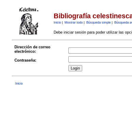
Bibliografía celestinesc
Inicio
|
Mostrar todo
|
Búsqueda simple
|
Búsqueda a
Debe iniciar sesión para poder utilizar las op
Dirección de correo
electrónico:
Contraseña:
Inicio