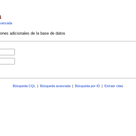
a
vanzada
ciones adicionales de la base de datos
Búsqueda CQL
|
Búsqueda avanzada
|
Búsqueda por ID
|
Extraer citas