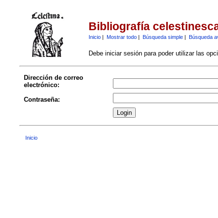
Bibliografía celestinesc
Inicio
|
Mostrar todo
|
Búsqueda simple
|
Búsqueda a
Debe iniciar sesión para poder utilizar las op
Dirección de correo
electrónico:
Contraseña:
Inicio