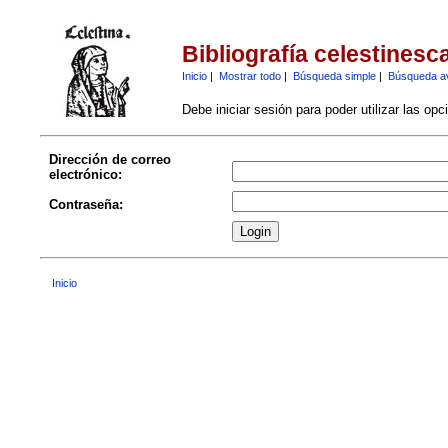
Bibliografía celestinesc
Inicio
|
Mostrar todo
|
Búsqueda simple
|
Búsqueda a
Debe iniciar sesión para poder utilizar las op
Dirección de correo
electrónico:
Contraseña:
Inicio