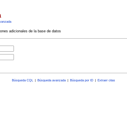
a
vanzada
ciones adicionales de la base de datos
Búsqueda CQL
|
Búsqueda avanzada
|
Búsqueda por ID
|
Extraer citas