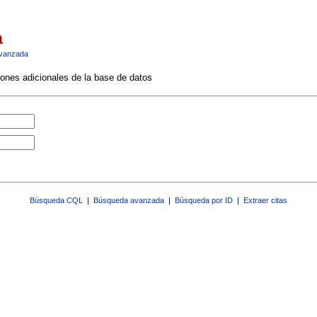
a
vanzada
ciones adicionales de la base de datos
Búsqueda CQL
|
Búsqueda avanzada
|
Búsqueda por ID
|
Extraer citas