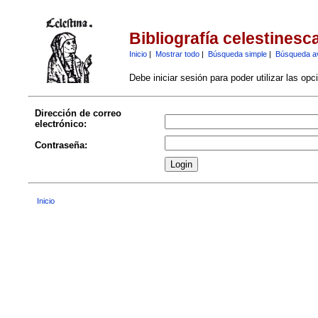
Bibliografía celestinesc
Inicio
|
Mostrar todo
|
Búsqueda simple
|
Búsqueda a
Debe iniciar sesión para poder utilizar las op
Dirección de correo
electrónico:
Contraseña:
Inicio