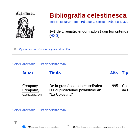
Bibliografía celestinesca
Inicio
|
Mostrar todo
|
Búsqueda simple
|
Búsqueda av
1–1 de 1 registro encontrado(s) con los criteri
(
RSS
):
Opciones de búsqueda y visualización
Seleccionar todo
Deseleccionar todo
Autor
Título
Año
Ti
Company
De la gramática a la estadística:
1995
Cap
Company,
las duplicaciones posesivas en
de l
Concepción
"La Celestina"
Seleccionar todo
Deseleccionar todo
Todas las entradas
Sólo las entradas seleccionadas: