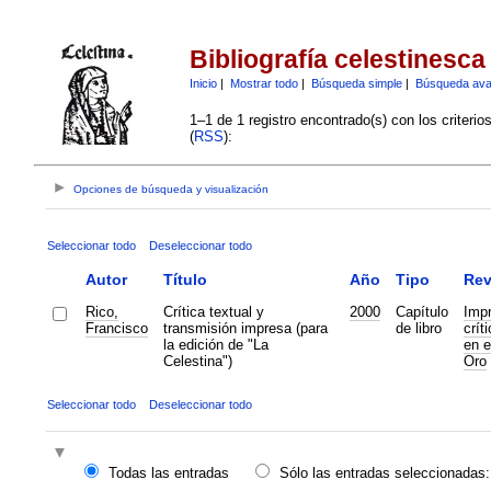
Bibliografía celestinesca
Inicio
|
Mostrar todo
|
Búsqueda simple
|
Búsqueda av
1–1 de 1 registro encontrado(s) con los criteri
(
RSS
):
Opciones de búsqueda y visualización
Seleccionar todo
Deseleccionar todo
Autor
Título
Año
Tipo
Rev
Rico,
Crítica textual y
2000
Capítulo
Impr
Francisco
transmisión impresa (para
de libro
crít
la edición de "La
en e
Celestina")
Oro
Seleccionar todo
Deseleccionar todo
Todas las entradas
Sólo las entradas seleccionadas: