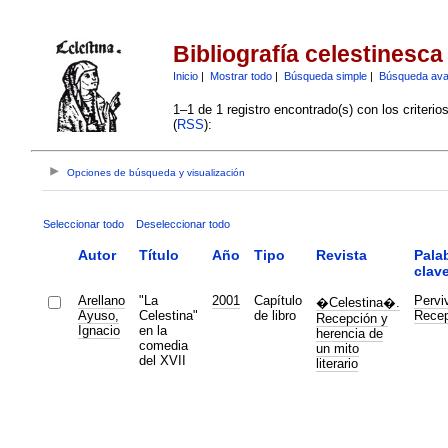
Bibliografía celestinesca
Inicio
|
Mostrar todo
|
Búsqueda simple
|
Búsqueda av
1–1 de 1 registro encontrado(s) con los criteri
(
RSS
):
Opciones de búsqueda y visualización
Seleccionar todo
Deseleccionar todo
Autor
Título
Año
Tipo
Revista
Pala
clav
Arellano
"La
2001
Capítulo
Pervi
�Celestina�.
Ayuso,
Celestina"
de libro
Recep
Recepción y
Ignacio
en la
herencia de
comedia
un mito
del XVII
literario