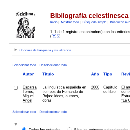
Bibliografía celestinesca
Inicio
|
Mostrar todo
|
Búsqueda simple
|
Búsqueda av
1–1 de 1 registro encontrado(s) con los criteri
(
RSS
):
Opciones de búsqueda y visualización
Seleccionar todo
Deseleccionar todo
Autor
Título
Año
Tipo
Revi
Esparza
La lingüística española en
2000
Capítulo
El m
Torres,
tiempos de Fernando de
de libro
conti
Miguel
Rojas: ideas, autores,
Estu
Ángel
obras
"La C
Seleccionar todo
Deseleccionar todo
Todas las entradas
Sólo las entradas seleccionadas: