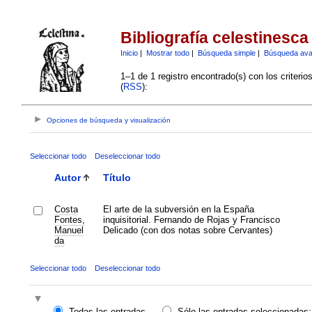
Bibliografía celestinesca
Inicio
|
Mostrar todo
|
Búsqueda simple
|
Búsqueda av
1–1 de 1 registro encontrado(s) con los criteri
(
RSS
):
Opciones de búsqueda y visualización
Seleccionar todo
Deseleccionar todo
Autor
Título
Costa
El arte de la subversión en la España
Fontes,
inquisitorial. Fernando de Rojas y Francisco
Manuel
Delicado (con dos notas sobre Cervantes)
da
Seleccionar todo
Deseleccionar todo
Todas las entradas
Sólo las entradas seleccionadas: