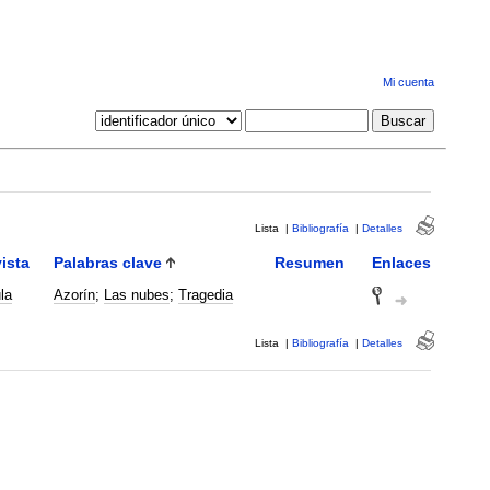
Mi cuenta
Lista
|
Bibliografía
|
Detalles
ista
Palabras clave
Resumen
Enlaces
la
Azorín
;
Las nubes
;
Tragedia
Lista
|
Bibliografía
|
Detalles