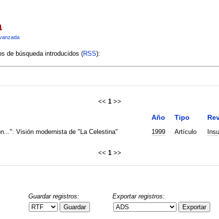
a
vanzada
ios de búsqueda introducidos (
RSS
):
<<
1
>>
Año
Tipo
Rev
n...": Visión modernista de "La Celestina"
1999
Artículo
Insu
<<
1
>>
Guardar registros:
Exportar registros:
Guardar
Exportar