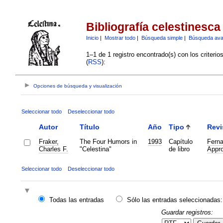
Bibliografía celestinesca
Inicio
|
Mostrar todo
|
Búsqueda simple
|
Búsqueda av
1–1 de 1 registro encontrado(s) con los criteri
(
RSS
):
Opciones de búsqueda y visualización
Seleccionar todo
Deseleccionar todo
Autor
Título
Año
Tipo
Revi
Fraker,
The Four Humors in
1993
Capítulo
Ferna
Charles F.
"Celestina"
de libro
Appro
Seleccionar todo
Deseleccionar todo
Todas las entradas
Sólo las entradas seleccionadas:
Guardar registros: