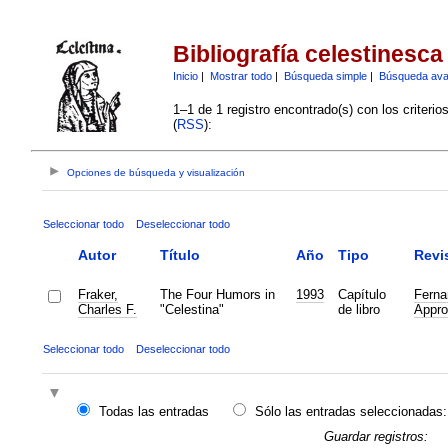
Bibliografía celestinesca
Inicio
|
Mostrar todo
|
Búsqueda simple
|
Búsqueda av
1–1 de 1 registro encontrado(s) con los criteri
(
RSS
):
Opciones de búsqueda y visualización
Seleccionar todo
Deseleccionar todo
Autor
Título
Año
Tipo
Revi
Fraker,
The Four Humors in
1993
Capítulo
Ferna
Charles F.
"Celestina"
de libro
Appro
Seleccionar todo
Deseleccionar todo
Todas las entradas
Sólo las entradas seleccionadas:
Guardar registros: