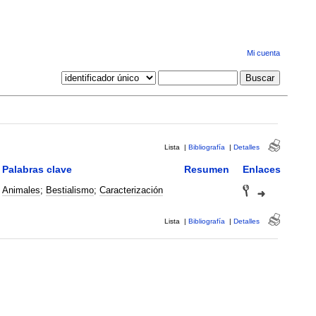
Mi cuenta
Lista
|
Bibliografía
|
Detalles
Palabras clave
Resumen
Enlaces
Animales
;
Bestialismo
;
Caracterización
Lista
|
Bibliografía
|
Detalles