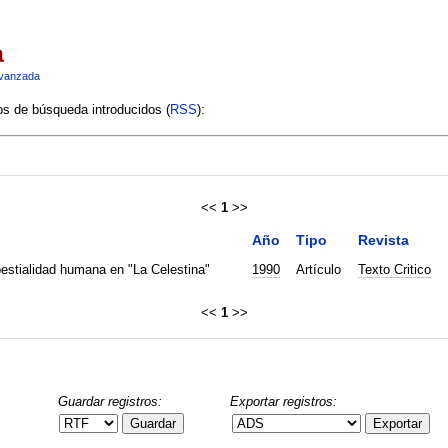
a
vanzada
ios de búsqueda introducidos (
RSS
):
<<
1
>>
Año
Tipo
Revista
bestialidad humana en "La Celestina"
1990
Artículo
Texto Critico
<<
1
>>
Guardar registros:
Exportar registros:
Guardar
Exportar