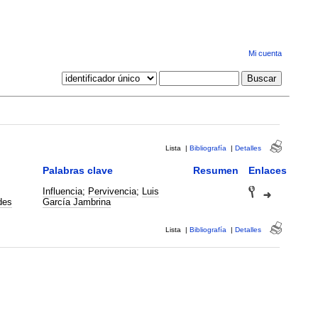
Mi cuenta
Lista
|
Bibliografía
|
Detalles
Palabras clave
Resumen
Enlaces
Influencia
;
Pervivencia
;
Luis
des
García Jambrina
Lista
|
Bibliografía
|
Detalles