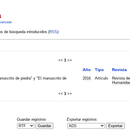
a
vanzada
ios de búsqueda introducidos (
RSS
):
<<
1
>>
Año
Tipo
Revista
anuscrito de piedra" y "El manuscrito de
2016
Artículo
Revista de
Humanida
<<
1
>>
Guardar registros:
Exportar registros:
Guardar
Exportar