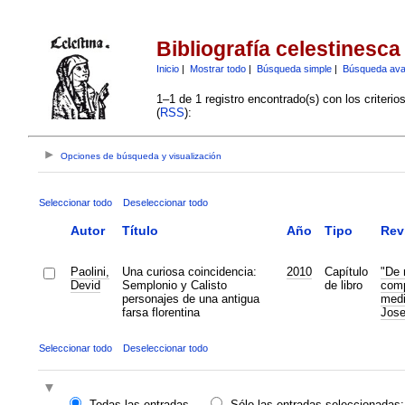
Bibliografía celestinesca
Inicio
|
Mostrar todo
|
Búsqueda simple
|
Búsqueda av
1–1 de 1 registro encontrado(s) con los criteri
(
RSS
):
Opciones de búsqueda y visualización
Seleccionar todo
Deseleccionar todo
Autor
Título
Año
Tipo
Rev
Paolini,
Una curiosa coincidencia:
2010
Capítulo
"De 
Devid
Semplonio y Calisto
de libro
comp
personajes de una antigua
medi
farsa florentina
Jos
Seleccionar todo
Deseleccionar todo
Todas las entradas
Sólo las entradas seleccionadas: