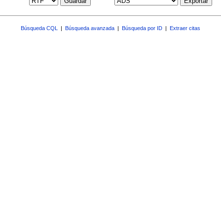
Guardar
Exportar
Búsqueda CQL
|
Búsqueda avanzada
|
Búsqueda por ID
|
Extraer citas