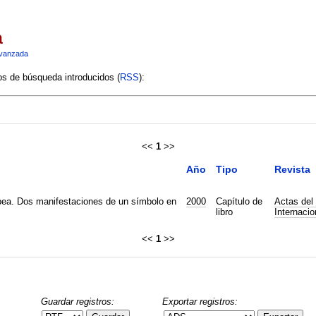
a
vanzada
ios de búsqueda introducidos (
RSS
):
<<
1
>>
Año
Tipo
Revista
bea. Dos manifestaciones de un símbolo en
2000
Capítulo de
Actas del
libro
Internaci
<<
1
>>
Guardar registros:
Exportar registros: