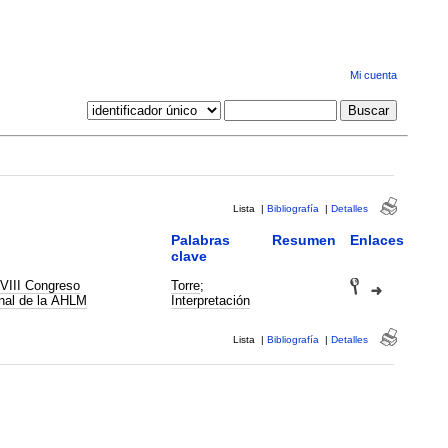
Mi cuenta
Lista
|
Bibliografía
|
Detalles
Palabras
Resumen
Enlaces
clave
 VIII Congreso
Torre
;
onal de la AHLM
Interpretación
Lista
|
Bibliografía
|
Detalles