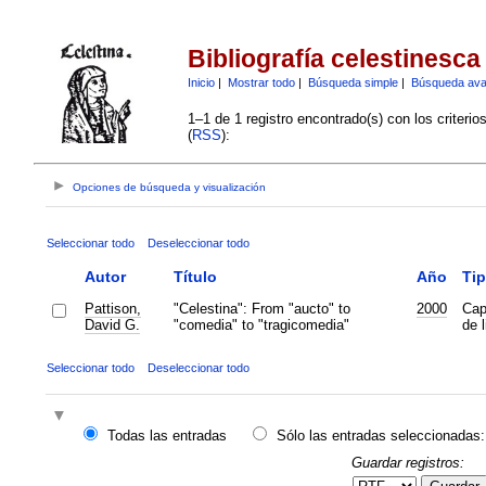
Bibliografía celestinesca
Inicio
|
Mostrar todo
|
Búsqueda simple
|
Búsqueda av
1–1 de 1 registro encontrado(s) con los criteri
(
RSS
):
Opciones de búsqueda y visualización
Seleccionar todo
Deseleccionar todo
Autor
Título
Año
Ti
Pattison,
"Celestina": From "aucto" to
2000
Cap
David G.
"comedia" to "tragicomedia"
de l
Seleccionar todo
Deseleccionar todo
Todas las entradas
Sólo las entradas seleccionadas:
Guardar registros: