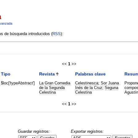
a
vanzada
ios de búsqueda introducidos (
RSS
):
<<
1
>>
Tipo
Revista
Palabras clave
Resu
$loc['typeAbstract']
La Gran Comedia
Celestinesca
;
Sor Juana
Propone
de la Segunda
Inés de la Cruz
;
Seguna
composi
Celestina
Celestina
Agustín
<<
1
>>
Guardar registros:
Exportar registros: