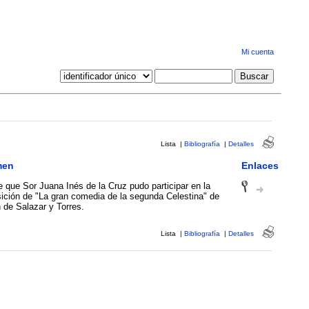
Mi cuenta
Lista
|
Bibliografía
|
Detalles
men
Enlaces
 que Sor Juana Inés de la Cruz pudo participar en la
ción de "La gran comedia de la segunda Celestina" de
 de Salazar y Torres.
Lista
|
Bibliografía
|
Detalles