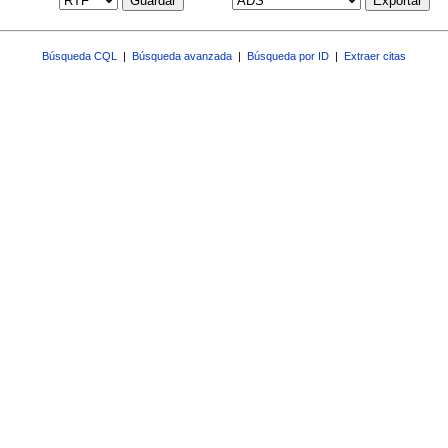
Guardar
Exportar
Búsqueda CQL
|
Búsqueda avanzada
|
Búsqueda por ID
|
Extraer citas