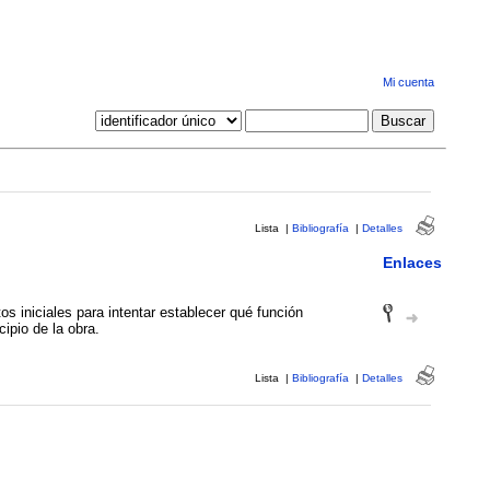
Mi cuenta
Lista
|
Bibliografía
|
Detalles
Enlaces
os iniciales para intentar establecer qué función
ipio de la obra.
Lista
|
Bibliografía
|
Detalles