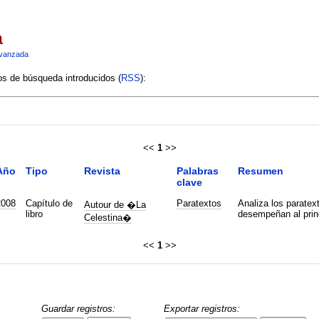
a
vanzada
ios de búsqueda introducidos (
RSS
):
<<
1
>>
Año
Tipo
Revista
Palabras
Resumen
clave
2008
Capítulo de
Paratextos
Analiza los paratext
Autour de �La
libro
desempeñan al princ
Celestina�
<<
1
>>
Guardar registros:
Exportar registros: