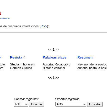
a
vanzada
ios de búsqueda introducidos (
RSS
):
<<
1
>>
o
Revista
Palabras clave
Resumen
tulo
Studia in honorem
Autoría
;
Redacción
;
Revisión de la evoluci
bro
Germán Orduna
Historia editorial
editorial hasta la adi
<<
1
>>
Guardar registros:
Exportar registros:
Guardar
Exportar