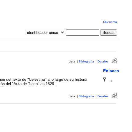
Mi cuenta
Lista
|
Bibliografía
|
Detalles
Enlaces
ón del texto de "Celestina" a lo largo de su historia
ción del "Auto de Traso" en 1526.
Lista
|
Bibliografía
|
Detalles