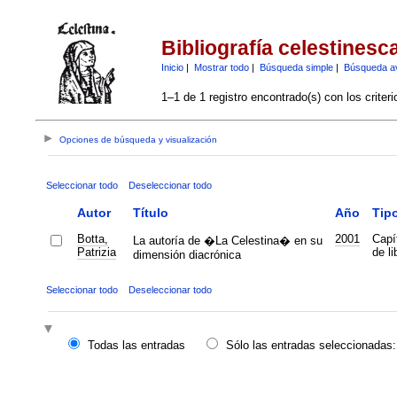
Bibliografía celestinesc
Inicio
|
Mostrar todo
|
Búsqueda simple
|
Búsqueda a
1–1 de 1 registro encontrado(s) con los criter
Opciones de búsqueda y visualización
Seleccionar todo
Deseleccionar todo
Autor
Título
Año
Tip
Botta,
2001
Capí
La autoría de �La Celestina� en su
Patrizia
de li
dimensión diacrónica
Seleccionar todo
Deseleccionar todo
Todas las entradas
Sólo las entradas seleccionadas: