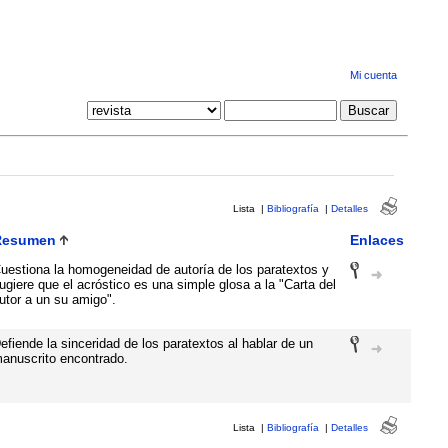
Mi cuenta
Lista
|
Bibliografía
|
Detalles
Resumen
Enlaces
uestiona la homogeneidad de autoría de los paratextos y
ugiere que el acróstico es una simple glosa a la "Carta del
utor a un su amigo".
efiende la sinceridad de los paratextos al hablar de un
anuscrito encontrado.
Lista
|
Bibliografía
|
Detalles