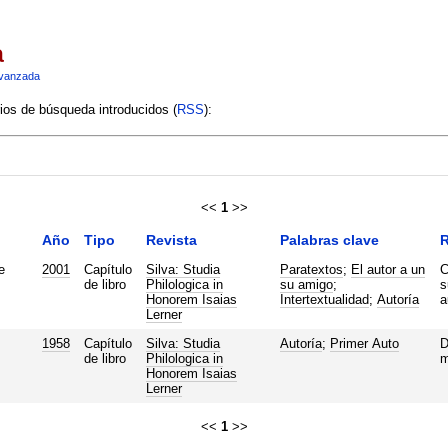
a
vanzada
rios de búsqueda introducidos (
RSS
):
<<
1
>>
Año
Tipo
Revista
Palabras clave
e
2001
Capítulo
Silva: Studia
Paratextos
;
El autor a un
C
de libro
Philologica in
su amigo
;
s
Honorem Isaias
Intertextualidad
;
Autoría
a
Lerner
1958
Capítulo
Silva: Studia
Autoría
;
Primer Auto
D
de libro
Philologica in
m
Honorem Isaias
Lerner
<<
1
>>