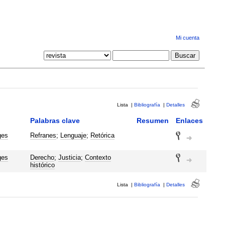
Mi cuenta
Lista
|
Bibliografía
|
Detalles
Palabras clave
Resumen
Enlaces
ges
Refranes
;
Lenguaje
;
Retórica
ges
Derecho
;
Justicia
;
Contexto
histórico
Lista
|
Bibliografía
|
Detalles