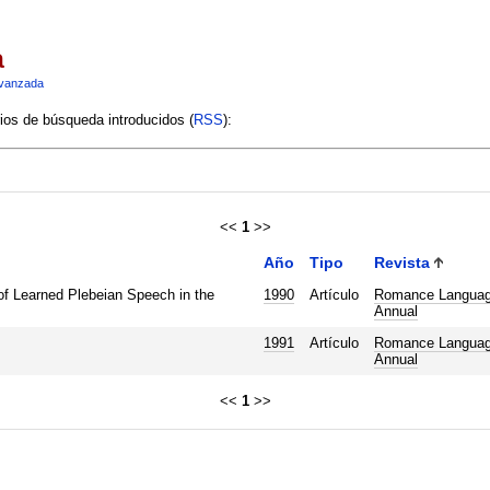
a
vanzada
rios de búsqueda introducidos (
RSS
):
<<
1
>>
Año
Tipo
Revista
of Learned Plebeian Speech in the
1990
Artículo
Romance Langua
Annual
1991
Artículo
Romance Langua
Annual
<<
1
>>