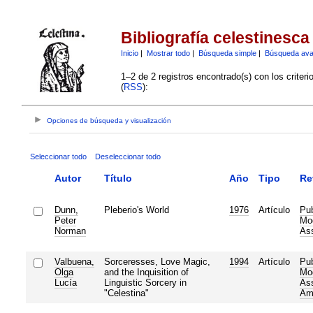
Bibliografía celestinesca
Inicio
|
Mostrar todo
|
Búsqueda simple
|
Búsqueda av
1–2 de 2 registros encontrado(s) con los criter
(
RSS
):
Opciones de búsqueda y visualización
Seleccionar todo
Deseleccionar todo
Autor
Título
Año
Tipo
Re
Dunn,
Pleberio's World
1976
Artículo
Pub
Peter
Mo
Norman
Ass
Valbuena,
Sorceresses, Love Magic,
1994
Artículo
Pub
Olga
and the Inquisition of
Mo
Lucía
Linguistic Sorcery in
Ass
"Celestina"
Am