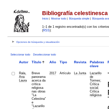
Bibliografía celestinesca
Inicio
|
Mostrar todo
|
Búsqueda simple
|
Búsqueda av
1–1 de 1 registro encontrado(s) con los criteri
(
RSS
):
Opciones de búsqueda y visualización
Seleccionar todo
Deseleccionar todo
Autor
Título
Año
Tipo
Revista
Palabras
clave
Rala,
Breve
2017
Artículo
La Junta
Lazarillo
Ana
panorama
de
Laura
acerca da
Tormes
;
crítica
Crítica
religiosa
social
;
nas obras
Crítica
"La
religiosa
Celestina"
e
"Lazarillo