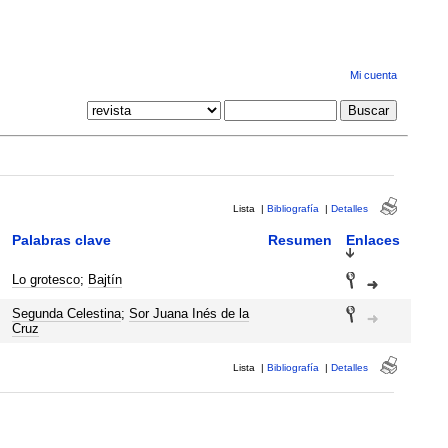
Mi cuenta
Lista
|
Bibliografía
|
Detalles
Palabras clave
Resumen
Enlaces
Lo grotesco
;
Bajtín
Segunda Celestina
;
Sor Juana Inés de la
Cruz
Lista
|
Bibliografía
|
Detalles