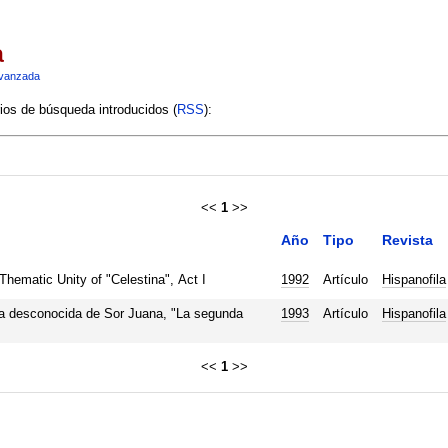
a
vanzada
rios de búsqueda introducidos (
RSS
):
<<
1
>>
Año
Tipo
Revista
hematic Unity of "Celestina", Act I
1992
Artículo
Hispanofila
a desconocida de Sor Juana, "La segunda
1993
Artículo
Hispanofila
<<
1
>>