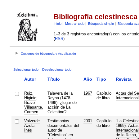
Bibliografía celestinesca
Inicio
|
Mostrar todo
|
Búsqueda simple
|
Búsqueda av
1–3 de 3 registros encontrado(s) con los criter
(
RSS
):
Opciones de búsqueda y visualización
Seleccionar todo
Deseleccionar todo
Autor
Título
Año
Tipo
Revista
Ruiz,
Talavera de la
1967
Capítulo
Actas del S
Higinio
;
Reyna (1478-
de libro
Internaciona
Bravo-
1498), ¿lugar de
Villasante,
acción de La
Carmen
Celestina?
Valverde
Testimonios
2001
Capítulo
"La Celestina
Azula,
documentales del
de libro
1999). Actas
Inés
autor de
Internaciona
"Celestina" en
de la Reina,