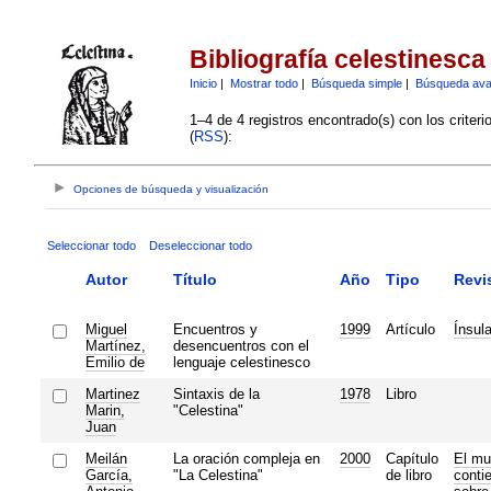
Bibliografía celestinesca
Inicio
|
Mostrar todo
|
Búsqueda simple
|
Búsqueda av
1–4 de 4 registros encontrado(s) con los criter
(
RSS
):
Opciones de búsqueda y visualización
Seleccionar todo
Deseleccionar todo
Autor
Título
Año
Tipo
Revi
Miguel
Encuentros y
1999
Artículo
Ínsul
Martínez,
desencuentros con el
Emilio de
lenguaje celestinesco
Martinez
Sintaxis de la
1978
Libro
Marin,
"Celestina"
Juan
Meilán
La oración compleja en
2000
Capítulo
El m
García,
"La Celestina"
de libro
conti