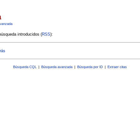
a
vanzada
 búsqueda introducidos (
RSS
):
rás
Búsqueda CQL
|
Búsqueda avanzada
|
Búsqueda por ID
|
Extraer citas