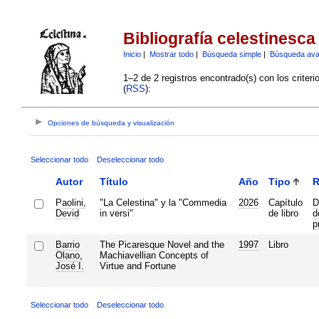
Bibliografía celestinesca
Inicio
|
Mostrar todo
|
Búsqueda simple
|
Búsqueda av
1–2 de 2 registros encontrado(s) con los criter
(
RSS
):
Opciones de búsqueda y visualización
Seleccionar todo
Deseleccionar todo
Autor
Título
Año
Tipo
R
Paolini,
"La Celestina" y la "Commedia
2026
Capítulo
D
Devid
in versi"
de libro
d
p
Barrio
The Picaresque Novel and the
1997
Libro
Olano,
Machiavellian Concepts of
José I.
Virtue and Fortune
Seleccionar todo
Deseleccionar todo