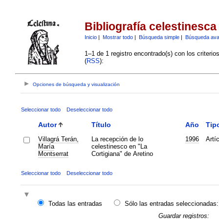
Bibliografía celestinesca
Inicio
|
Mostrar todo
|
Búsqueda simple
|
Búsqueda av
1–1 de 1 registro encontrado(s) con los criteri
(
RSS
):
Opciones de búsqueda y visualización
Seleccionar todo
Deseleccionar todo
Autor
Título
Año
Tip
Villagrá Terán,
La recepción de lo
1996
Artí
María
celestinesco en "La
Montserrat
Cortigiana" de Aretino
Seleccionar todo
Deseleccionar todo
Todas las entradas
Sólo las entradas seleccionadas:
Guardar registros: