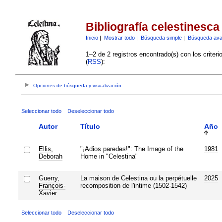
Bibliografía celestinesca
Inicio
|
Mostrar todo
|
Búsqueda simple
|
Búsqueda av
1–2 de 2 registros encontrado(s) con los criter
(
RSS
):
Opciones de búsqueda y visualización
Seleccionar todo
Deseleccionar todo
Autor
Título
Año
Ellis,
"¡Adios paredes!": The Image of the
1981
Deborah
Home in "Celestina"
Guerry,
La maison de Celestina ou la perpétuelle
2025
François-
recomposition de l'intime (1502-1542)
Xavier
Seleccionar todo
Deseleccionar todo