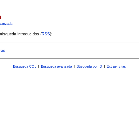
a
vanzada
 búsqueda introducidos (
RSS
):
rás
Búsqueda CQL
|
Búsqueda avanzada
|
Búsqueda por ID
|
Extraer citas