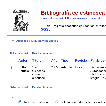
Bibliografía celestinesca
Inicio
|
Mostrar todo
|
Búsqueda simple
|
Búsqueda av
1–1 de 1 registro encontrado(s) con los criteri
(
RSS
):
Opciones de búsqueda y visualización
Seleccionar todo
Deseleccionar todo
Autor
Título
Año
Tipo
Revista
Palabras 
Botta,
"La
2005
Artículo
Incipit
Diccionario
Patrizia
Celestina"
Autoridade
como
Historia de 
autoridad
lengua
;
Léx
Seleccionar todo
Deseleccionar todo
Todas las entradas
Sólo las entradas seleccionadas: