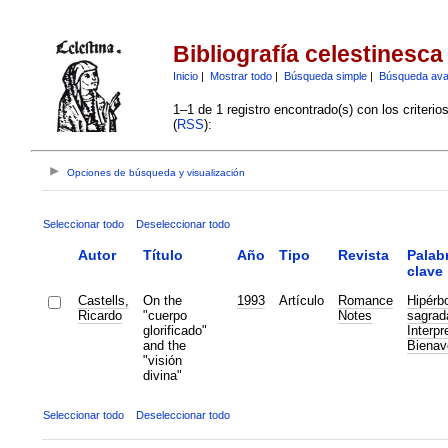
Bibliografía celestinesca
Inicio
|
Mostrar todo
|
Búsqueda simple
|
Búsqueda av
1–1 de 1 registro encontrado(s) con los criteri
(
RSS
):
Opciones de búsqueda y visualización
Seleccionar todo
Deseleccionar todo
Autor
Título
Año
Tipo
Revista
Palab
clave
Castells,
On the
1993
Artículo
Romance
Hipérb
Ricardo
"cuerpo
Notes
sagrad
glorificado"
Interpr
and the
Bienav
"visión
divina"
Seleccionar todo
Deseleccionar todo