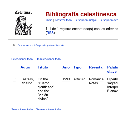
Bibliografía celestinesca
Inicio
|
Mostrar todo
|
Búsqueda simple
|
Búsqueda av
1–1 de 1 registro encontrado(s) con los criteri
(
RSS
):
Opciones de búsqueda y visualización
Seleccionar todo
Deseleccionar todo
Autor
Título
Año
Tipo
Revista
Palab
clave
Castells,
On the
1993
Artículo
Romance
Hipérb
Ricardo
"cuerpo
Notes
sagrad
glorificado"
Interpr
and the
Bienav
"visión
divina"
Seleccionar todo
Deseleccionar todo