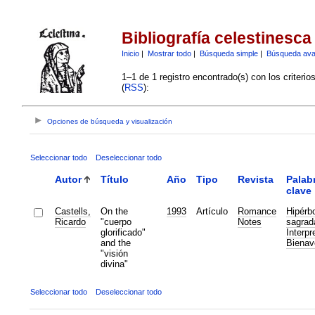
Bibliografía celestinesca
Inicio
|
Mostrar todo
|
Búsqueda simple
|
Búsqueda av
1–1 de 1 registro encontrado(s) con los criteri
(
RSS
):
Opciones de búsqueda y visualización
Seleccionar todo
Deseleccionar todo
Autor
Título
Año
Tipo
Revista
Palab
clave
Castells,
On the
1993
Artículo
Romance
Hipérb
Ricardo
"cuerpo
Notes
sagrad
glorificado"
Interpr
and the
Bienav
"visión
divina"
Seleccionar todo
Deseleccionar todo