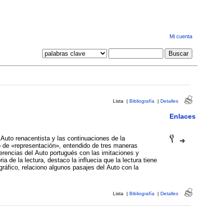
Mi cuenta
Lista
|
Bibliografía
|
Detalles
Enlaces
 Auto renacentista y las continuaciones de la
o de «representación», entendido de tres maneras
ferencias del Auto portugués con las imitaciones y
a de la lectura, destaco la influecia que la lectura tiene
gráfico, relaciono algunos pasajes del Auto con la
Lista
|
Bibliografía
|
Detalles