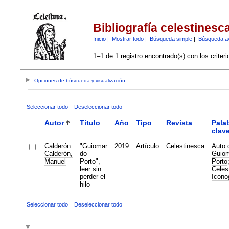
Bibliografía celestinesc
Inicio
|
Mostrar todo
|
Búsqueda simple
|
Búsqueda a
1–1 de 1 registro encontrado(s) con los criter
Opciones de búsqueda y visualización
Seleccionar todo
Deseleccionar todo
Autor
Título
Año
Tipo
Revista
Pala
clav
Calderón
"Guiomar
2019
Artículo
Celestinesca
Auto 
Calderón,
do
Guiom
Manuel
Porto",
Porto
leer sin
Celes
perder el
Icono
hilo
Seleccionar todo
Deseleccionar todo