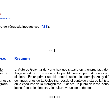
a
vanzada
ios de búsqueda introducidos (
RSS
):
<<
1
>>
bras
Resumen
e
de
El Auto de Guiomar do Porto hay que situarlo en la encrucijada del
ar do
Tragicomedia de Fernando de Rojas. Mi análisis parte del concept
;
distintas. En un primer sentido teatral, señalo las semejanzas y di
tinesca
;
continuaciones de La Celestina. Desde el punto de vista de la histori
grafía
en la conducta de la protagonista. Y desde un punto de vista icono
iconosfera celestinesca y la cultura visual de la época.
<<
1
>>