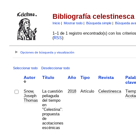
Bibliografía celestinesca
Inicio
|
Mostrar todo
|
Búsqueda simple
|
Búsqueda av
1–1 de 1 registro encontrado(s) con los criteri
(
RSS
):
Opciones de búsqueda y visualización
Seleccionar todo
Deseleccionar todo
Autor
Título
Año
Tipo
Revista
Pala
clav
Snow,
La cuestión
2018
Artículo
Celestinesca
Tiem
Joseph
peliaguda
Acota
Thomas
del tiempo
en
"Celestina":
propuesta
de
acotaciones
escénicas