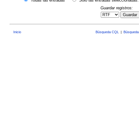
Todas las entradas
Sólo las entradas seleccionadas:
Guardar registros:
Guardar
Inicio
Búsqueda CQL
|
Búsqueda