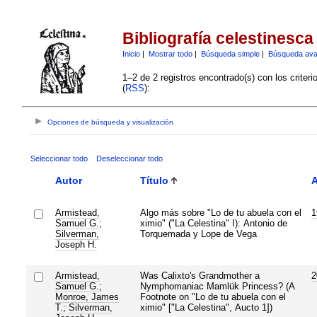
Bibliografía celestinesca
Inicio
|
Mostrar todo
|
Búsqueda simple
|
Búsqueda av
1–2 de 2 registros encontrado(s) con los criter
(
RSS
):
Opciones de búsqueda y visualización
Seleccionar todo
Deseleccionar todo
Autor
Título
Armistead,
Algo más sobre "Lo de tu abuela con el
1
Samuel G.
;
ximio" ("La Celestina" I): Antonio de
Silverman,
Torquemada y Lope de Vega
Joseph H.
Armistead,
Was Calixto's Grandmother a
2
Samuel G.
;
Nymphomaniac Mamlük Princess? (A
Monroe, James
Footnote on "Lo de tu abuela con el
T.
;
Silverman,
ximio" ["La Celestina", Aucto 1])