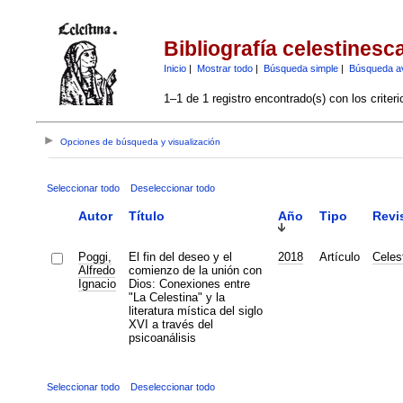
Bibliografía celestinesc
Inicio
|
Mostrar todo
|
Búsqueda simple
|
Búsqueda a
1–1 de 1 registro encontrado(s) con los criter
Opciones de búsqueda y visualización
Seleccionar todo
Deseleccionar todo
Autor
Título
Año
Tipo
Revi
Poggi,
El fin del deseo y el
2018
Artículo
Celes
Alfredo
comienzo de la unión con
Ignacio
Dios: Conexiones entre
"La Celestina" y la
literatura mística del siglo
XVI a través del
psicoanálisis
Seleccionar todo
Deseleccionar todo