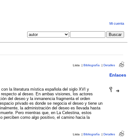
Mi cuenta
Lista
|
Bibliografía
|
Detalles
Enlaces
con la literatura mística española del siglo XVI y
respecto al deseo. En ambas visiones, los actores
ción del deseo y la inmanencia fragmenta el orden
espacio privado es donde se negocia el deseo y tiene un
Finalmente, la administración del deseo es llevada hasta
a muerte. Pero mientras que, en La Celestina, estos
o perciben como algo positivo, el camino hacia la
Lista
|
Bibliografía
|
Detalles