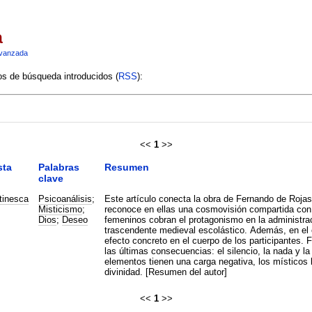
a
vanzada
ios de búsqueda introducidos (
RSS
):
<<
1
>>
sta
Palabras
Resumen
clave
tinesca
Psicoanálisis
;
Este artículo conecta la obra de Fernando de Rojas 
Misticismo
;
reconoce en ellas una cosmovisión compartida con 
Dios
;
Deseo
femeninos cobran el protagonismo en la administra
trascendente medieval escolástico. Además, en el 
efecto concreto en el cuerpo de los participantes. 
las últimas consecuencias: el silencio, la nada y l
elementos tienen una carga negativa, los místicos l
divinidad. [Resumen del autor]
<<
1
>>