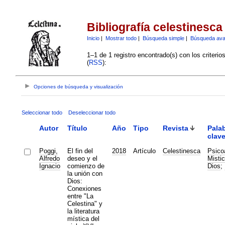
Bibliografía celestinesca
Inicio
|
Mostrar todo
|
Búsqueda simple
|
Búsqueda av
1–1 de 1 registro encontrado(s) con los criteri
(
RSS
):
Opciones de búsqueda y visualización
Seleccionar todo
Deseleccionar todo
Autor
Título
Año
Tipo
Revista
Pala
clav
Poggi,
El fin del
2018
Artículo
Celestinesca
Psico
Alfredo
deseo y el
Misti
Ignacio
comienzo de
Dios
;
la unión con
Dios:
Conexiones
entre "La
Celestina" y
la literatura
mística del