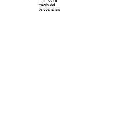
siglo XVI a
través del
psicoanálisis