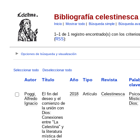
Bibliografía celestinesca
Inicio
|
Mostrar todo
|
Búsqueda simple
|
Búsqueda av
1–1 de 1 registro encontrado(s) con los criteri
(
RSS
):
Opciones de búsqueda y visualización
Seleccionar todo
Deseleccionar todo
Autor
Título
Año
Tipo
Revista
Pala
clav
Poggi,
El fin del
2018
Artículo
Celestinesca
Psico
Alfredo
deseo y el
Misti
Ignacio
comienzo de
Dios
;
la unión con
Dios:
Conexiones
entre "La
Celestina" y
la literatura
mística del