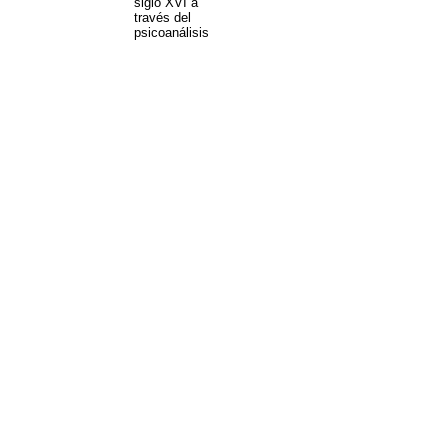
siglo XVI a
través del
psicoanálisis