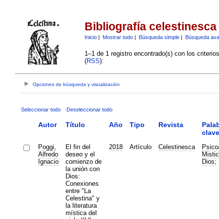
Bibliografía celestinesca
Inicio
|
Mostrar todo
|
Búsqueda simple
|
Búsqueda av
1–1 de 1 registro encontrado(s) con los criteri
(
RSS
):
Opciones de búsqueda y visualización
Seleccionar todo
Deseleccionar todo
Autor
Título
Año
Tipo
Revista
Pala
clav
Poggi,
El fin del
2018
Artículo
Celestinesca
Psico
Alfredo
deseo y el
Misti
Ignacio
comienzo de
Dios
;
la unión con
Dios:
Conexiones
entre "La
Celestina" y
la literatura
mística del