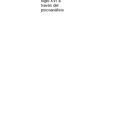
siglo XVI a
través del
psicoanálisis