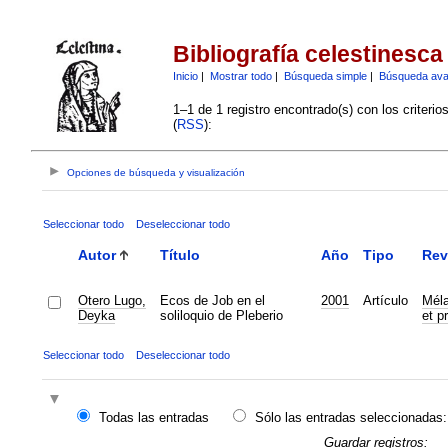
Bibliografía celestinesca
Inicio
|
Mostrar todo
|
Búsqueda simple
|
Búsqueda av
1–1 de 1 registro encontrado(s) con los criteri
(
RSS
):
Opciones de búsqueda y visualización
Seleccionar todo
Deseleccionar todo
Autor
Título
Año
Tipo
Rev
Otero Lugo,
Ecos de Job en el
2001
Artículo
Méla
Deyka
soliloquio de Pleberio
et p
Seleccionar todo
Deseleccionar todo
Todas las entradas
Sólo las entradas seleccionadas:
Guardar registros: